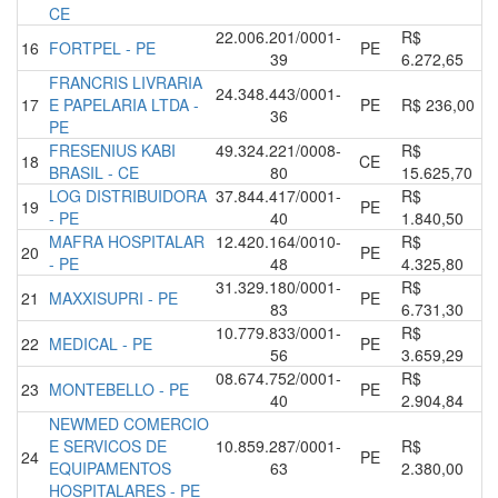
CE
22.006.201/0001-
R$
16
FORTPEL - PE
PE
39
6.272,65
FRANCRIS LIVRARIA
24.348.443/0001-
17
E PAPELARIA LTDA -
PE
R$ 236,00
36
PE
FRESENIUS KABI
49.324.221/0008-
R$
18
CE
BRASIL - CE
80
15.625,70
LOG DISTRIBUIDORA
37.844.417/0001-
R$
19
PE
- PE
40
1.840,50
MAFRA HOSPITALAR
12.420.164/0010-
R$
20
PE
- PE
48
4.325,80
31.329.180/0001-
R$
21
MAXXISUPRI - PE
PE
83
6.731,30
10.779.833/0001-
R$
22
MEDICAL - PE
PE
56
3.659,29
08.674.752/0001-
R$
23
MONTEBELLO - PE
PE
40
2.904,84
NEWMED COMERCIO
E SERVICOS DE
10.859.287/0001-
R$
24
PE
EQUIPAMENTOS
63
2.380,00
HOSPITALARES - PE