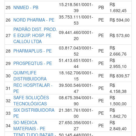
15.218.561/0001-
R$
25
NNMED - PB
PB
39
1.692,45
35.753.111/0001-
26
NORD PHARMA - PE
PE
R$ 594,00
53
PADRÃO DIST. PROD.
09.441.460/0001-
27
E EQUIP. HOSP. PE
PE
R$ 573,60
20
CALLOU LTDA
03.817.043/0001-
R$
28
PHARMAPLUS - PE
PE
52
2.666,76
51.413.651/0001-
R$
29
PROSPEQTUS - PE
PE
44
2.955,10
QUIMYLIFE
18.162.706/0001-
30
PE
R$ 839,57
DISTRIBUIDORA
15
REC HOSPITALAR -
39.500.546/0001-
R$
31
PE
PE
47
4.158,38
SAFE SOLUÇÕES
08.675.394/0001-
R$
32
PE
TECNOLÓGICAS
90
1.500,00
SIX DISTRIBUIDORA
21.381.761/0001-
R$
33
PE
PE
00
1.842,70
SO MEDICA
27.650.356/0001-
R$
34
PE
MATERIAIS - PE
27
2.849,40
TEND TUDO BAZAR -
50.145.448/0001-