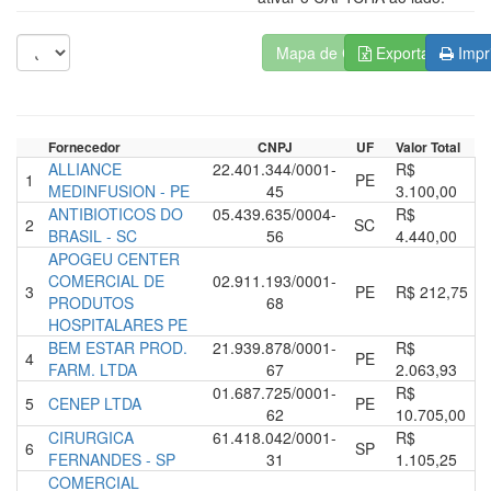
Mapa de Cotações
Exportar para C
Impr
Fornecedor
CNPJ
UF
Valor Total
ALLIANCE
22.401.344/0001-
R$
1
PE
MEDINFUSION - PE
45
3.100,00
ANTIBIOTICOS DO
05.439.635/0004-
R$
2
SC
BRASIL - SC
56
4.440,00
APOGEU CENTER
COMERCIAL DE
02.911.193/0001-
3
PE
R$ 212,75
PRODUTOS
68
HOSPITALARES PE
BEM ESTAR PROD.
21.939.878/0001-
R$
4
PE
FARM. LTDA
67
2.063,93
01.687.725/0001-
R$
5
CENEP LTDA
PE
62
10.705,00
CIRURGICA
61.418.042/0001-
R$
6
SP
FERNANDES - SP
31
1.105,25
COMERCIAL