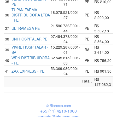
35
PE
R$ 210,00
PE
71
TUPAN FARMA
18.078.521/0001-
R$
36
DISTRIBUIDORA LTDA
PE
27
2.200,00
- PE
21.596.736/0001-
R$
37
ULTRAMEGA PE
PE
44
5.532,18
07.484.373/0001-
R$
38
UNI HOSPITALAR PE
PE
24
2.564,00
VIVRE HOSPITALAR -
15.229.287/0001-
R$
39
BA
BA
01
3.614,00
WDN DISTRIBUIDORA
62.545.815/0001-
40
PE
R$ 756,20
- PE
03
53.369.089/0001-
41
ZAX EXPRESS - PE
PE
R$ 901,30
24
R$
Total:
147.062,31
© Bionexo.com
+55 (11) 4210-1060
suporte@bionexo.com