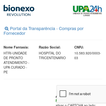
Portal da Transparência - Compras por
Fornecedor
Nome Fantasia:
Razão Social:
CNPJ:
HTRI-UNIDADE
HOSPITAL DO
10.583.920/0003-
DE PRONTO
TRICENTENARIO
03
ATENDIMENTO -
UPA CURADO -
PE
Para habilitar o botão
Mapa de Cotações
, favor
ativar o CAPTCHA ao lado: