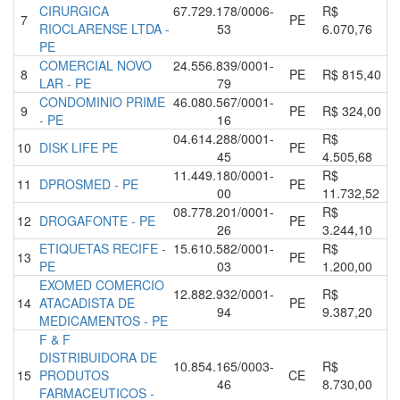
CIRURGICA
67.729.178/0006-
R$
7
PE
RIOCLARENSE LTDA -
53
6.070,76
PE
COMERCIAL NOVO
24.556.839/0001-
8
PE
R$ 815,40
LAR - PE
79
CONDOMINIO PRIME
46.080.567/0001-
9
PE
R$ 324,00
- PE
16
04.614.288/0001-
R$
10
DISK LIFE PE
PE
45
4.505,68
11.449.180/0001-
R$
11
DPROSMED - PE
PE
00
11.732,52
08.778.201/0001-
R$
12
DROGAFONTE - PE
PE
26
3.244,10
ETIQUETAS RECIFE -
15.610.582/0001-
R$
13
PE
PE
03
1.200,00
EXOMED COMERCIO
12.882.932/0001-
R$
14
ATACADISTA DE
PE
94
9.387,20
MEDICAMENTOS - PE
F & F
DISTRIBUIDORA DE
10.854.165/0003-
R$
15
PRODUTOS
CE
46
8.730,00
FARMACEUTICOS -