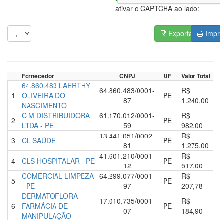
ativar o CAPTCHA ao lado:
Exportar para C
Impr
Fornecedor
CNPJ
UF
Valor Total
64.860.483 LAERTHY
64.860.483/0001-
R$
1
OLIVEIRA DO
PE
87
1.240,00
NASCIMENTO
C M DISTRIBUIDORA
61.170.012/0001-
R$
2
PE
LTDA - PE
59
982,00
13.441.051/0002-
R$
3
CL SAÚDE
PE
81
1.275,00
41.601.210/0001-
R$
4
CLS HOSPITALAR - PE
PE
12
517,00
COMERCIAL LIMPEZA
64.299.077/0001-
R$
5
PE
- PE
97
207,78
DERMATOFLORA
17.010.735/0001-
R$
6
FARMÁCIA DE
PE
07
184,90
MANIPULAÇÃO