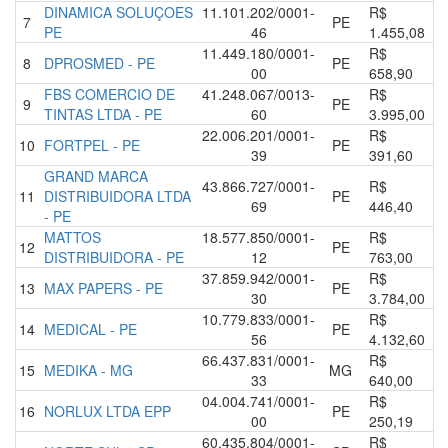
DINAMICA SOLUÇOES
11.101.202/0001-
R$
7
PE
PE
46
1.455,08
11.449.180/0001-
R$
8
DPROSMED - PE
PE
00
658,90
FBS COMERCIO DE
41.248.067/0013-
R$
9
PE
TINTAS LTDA - PE
60
3.995,00
22.006.201/0001-
R$
10
FORTPEL - PE
PE
39
391,60
GRAND MARCA
43.866.727/0001-
R$
11
DISTRIBUIDORA LTDA
PE
69
446,40
- PE
MATTOS
18.577.850/0001-
R$
12
PE
DISTRIBUIDORA - PE
12
763,00
37.859.942/0001-
R$
13
MAX PAPERS - PE
PE
30
3.784,00
10.779.833/0001-
R$
14
MEDICAL - PE
PE
56
4.132,60
66.437.831/0001-
R$
15
MEDIKA - MG
MG
33
640,00
04.004.741/0001-
R$
16
NORLUX LTDA EPP
PE
00
250,19
60.435.804/0001-
R$