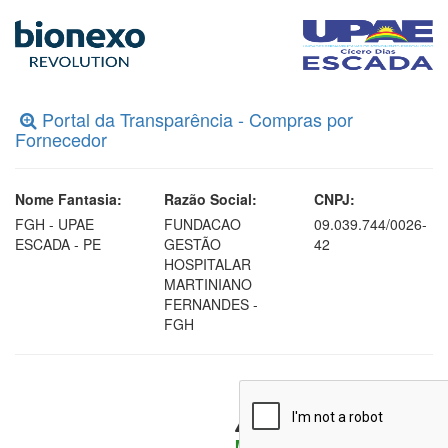
Portal da Transparência - Compras por
Fornecedor
Nome Fantasia:
Razão Social:
CNPJ:
FGH - UPAE
FUNDACAO
09.039.744/0026-
ESCADA - PE
GESTÃO
42
HOSPITALAR
MARTINIANO
FERNANDES -
FGH
Para habilitar o botão
Mapa de Cotações
, favor